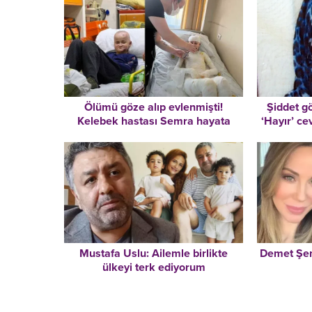
Şiddet gö
Ölümü göze alıp evlenmişti!
‘Hayır’ ce
Kelebek hastası Semra hayata
gözlerini yumdu
Mustafa Uslu: Ailemle birlikte
Demet Şene
ülkeyi terk ediyorum