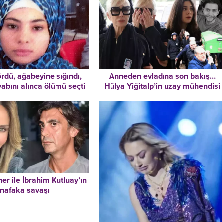
rdü, ağabeyine sığındı,
Anneden evladına son bakış…
vabını alınca ölümü seçti
Hülya Yiğitalp’in uzay mühendisi
oğlu Yiğit Tokbey Adana’da toprağ
verildi
r ile İbrahim Kutluay’ın
nafaka savaşı