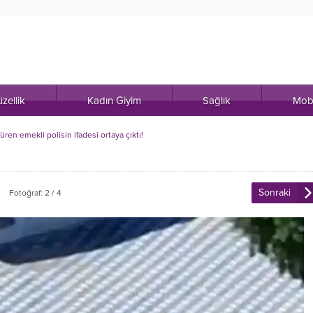
zellik
Kadın Giyim
Sağlık
Mob
ren emekli polisin ifadesi ortaya çıktı!
Sonraki
Fotoğraf: 2 / 4