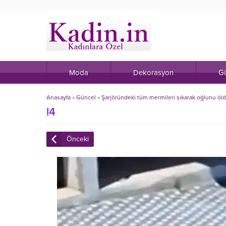
Moda
Dekorasyon
Gü
Anasayfa
»
Güncel
»
Şarjöründeki tüm mermileri sıkarak oğlunu öldü
l4
Önceki