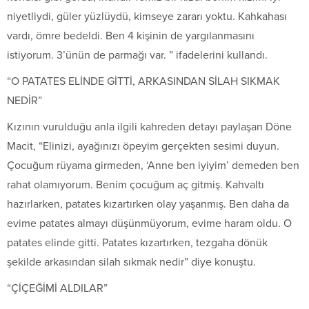
niyetliydi, güler yüzlüydü, kimseye zararı yoktu. Kahkahası
vardı, ömre bedeldi. Ben 4 kişinin de yargılanmasını
istiyorum. 3’ünün de parmağı var. ” ifadelerini kullandı.
“O PATATES ELİNDE GİTTİ, ARKASINDAN SİLAH SIKMAK
NEDİR”
Kızının vurulduğu anla ilgili kahreden detayı paylaşan Döne
Macit, “Elinizi, ayağınızı öpeyim gerçekten sesimi duyun.
Çocuğum rüyama girmeden, ‘Anne ben iyiyim’ demeden ben
rahat olamıyorum. Benim çocuğum aç gitmiş. Kahvaltı
hazırlarken, patates kızartırken olay yaşanmış. Ben daha da
evime patates almayı düşünmüyorum, evime haram oldu. O
patates elinde gitti. Patates kızartırken, tezgaha dönük
şekilde arkasından silah sıkmak nedir” diye konuştu.
“ÇİÇEĞİMİ ALDILAR”