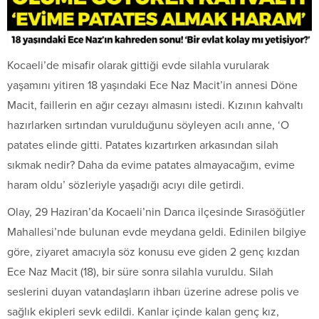
Kocaeli’de misafir olarak gittiği evde silahla vurularak
yaşamını yitiren 18 yaşındaki Ece Naz Macit’in annesi Döne
Macit, faillerin en ağır cezayı almasını istedi. Kızının kahvaltı
hazırlarken sırtından vurulduğunu söyleyen acılı anne, ‘O
patates elinde gitti. Patates kızartırken arkasından silah
sıkmak nedir? Daha da evime patates almayacağım, evime
haram oldu’ sözleriyle yaşadığı acıyı dile getirdi.
Olay, 29 Haziran’da Kocaeli’nin Darıca ilçesinde Sırasöğütler
Mahallesi’nde bulunan evde meydana geldi. Edinilen bilgiye
göre, ziyaret amacıyla söz konusu eve giden 2 genç kızdan
Ece Naz Macit (18), bir süre sonra silahla vuruldu. Silah
seslerini duyan vatandaşların ihbarı üzerine adrese polis ve
sağlık ekipleri sevk edildi. Kanlar içinde kalan genç kız,