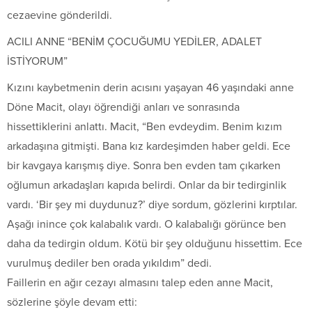
cezaevine gönderildi.
ACILI ANNE “BENİM ÇOCUĞUMU YEDİLER, ADALET
İSTİYORUM”
Kızını kaybetmenin derin acısını yaşayan 46 yaşındaki anne
Döne Macit, olayı öğrendiği anları ve sonrasında
hissettiklerini anlattı. Macit, “Ben evdeydim. Benim kızım
arkadaşına gitmişti. Bana kız kardeşimden haber geldi. Ece
bir kavgaya karışmış diye. Sonra ben evden tam çıkarken
oğlumun arkadaşları kapıda belirdi. Onlar da bir tedirginlik
vardı. ‘Bir şey mi duydunuz?’ diye sordum, gözlerini kırptılar.
Aşağı inince çok kalabalık vardı. O kalabalığı görünce ben
daha da tedirgin oldum. Kötü bir şey olduğunu hissettim. Ece
vurulmuş dediler ben orada yıkıldım” dedi.
Faillerin en ağır cezayı almasını talep eden anne Macit,
sözlerine şöyle devam etti: