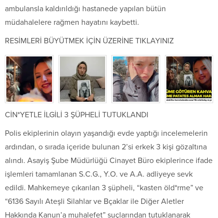
ambulansla kaldırıldığı hastanede yapılan bütün
müdahalelere rağmen hayatını kaybetti.
RESİMLERİ BÜYÜTMEK İÇİN ÜZERİNE TIKLAYINIZ
CİN*YETLE İLGİLİ 3 ŞÜPHELİ TUTUKLANDI
Polis ekiplerinin olayın yaşandığı evde yaptığı incelemelerin
ardından, o sırada içeride bulunan 2’si erkek 3 kişi gözaltına
alındı. Asayiş Şube Müdürlüğü Cinayet Büro ekiplerince ifade
işlemleri tamamlanan S.C.G., Y.O. ve A.A. adliyeye sevk
edildi. Mahkemeye çıkarılan 3 şüpheli, “kasten öld*rme” ve
“6136 Sayılı Ateşli Silahlar ve Bçaklar ile Diğer Aletler
Hakkında Kanun’a muhalefet” suçlarından tutuklanarak