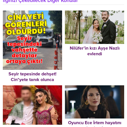
İlginizi Çekebilecek Diğer Konular
Nilüfer’in kızı Ayşe Nazlı
evlendi
Seyir tepesinde dehşet!
Cin*yete tanık olunca
katl*dildiler!
Oyuncu Ece İrtem hayatını