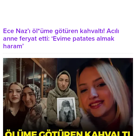
Ece Naz’ı öl*üme götüren kahvaltı! Acılı
anne feryat etti: ‘Evime patates almak
haram’