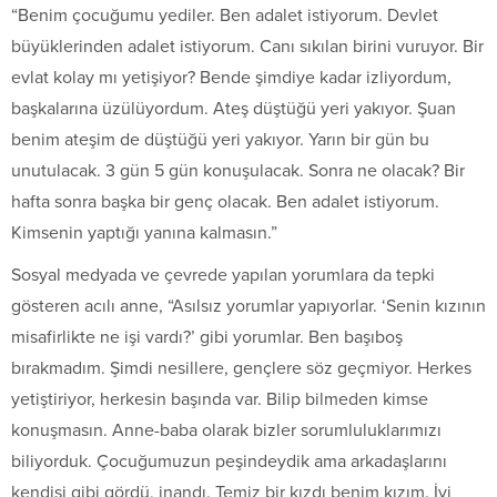
“Benim çocuğumu yediler. Ben adalet istiyorum. Devlet
büyüklerinden adalet istiyorum. Canı sıkılan birini vuruyor. Bir
evlat kolay mı yetişiyor? Bende şimdiye kadar izliyordum,
başkalarına üzülüyordum. Ateş düştüğü yeri yakıyor. Şuan
benim ateşim de düştüğü yeri yakıyor. Yarın bir gün bu
unutulacak. 3 gün 5 gün konuşulacak. Sonra ne olacak? Bir
hafta sonra başka bir genç olacak. Ben adalet istiyorum.
Kimsenin yaptığı yanına kalmasın.”
Sosyal medyada ve çevrede yapılan yorumlara da tepki
gösteren acılı anne, “Asılsız yorumlar yapıyorlar. ‘Senin kızının
misafirlikte ne işi vardı?’ gibi yorumlar. Ben başıboş
bırakmadım. Şimdi nesillere, gençlere söz geçmiyor. Herkes
yetiştiriyor, herkesin başında var. Bilip bilmeden kimse
konuşmasın. Anne-baba olarak bizler sorumluluklarımızı
biliyorduk. Çocuğumuzun peşindeydik ama arkadaşlarını
kendisi gibi gördü, inandı. Temiz bir kızdı benim kızım. İyi