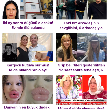
İki ay sonra düğünü olacaktı!
Eski kız arkadaşının
Evinde ölü bulundu
sevgilisini, 6 arkadaşıyla
öldürmüş
Grip belirtileri gösterdikten
Kargocu kutuya sürmüş!
12 saat sonra fenalaştı, 6
Mide bulandıran olay!
gün sonra hayatını kaybetti!
İzleyince savcılığa koştular!
Uzmanlardan ‘gizli katil’
uyarısı
Dünyanın en büyük dudaklı
Müge Anlı’da cinayet itirafı