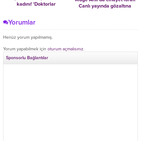
kadını! ‘Doktorlar
Canlı yayında gözaltına
ölebileceğimi söylüyor ama
alındılar! ‘Kocam, üfürükçü
durmayacağım’
Mustafa’nın verdiği suyu
Yorumlar
içtikten sonra öldü’
Henüz yorum yapılmamış.
Yorum yapabilmek için
oturum açmalısınız
.
Sponsorlu Bağlantılar