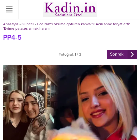
Anasayfa
»
Güncel
»
Ece Naz’ı öl*üme götüren kahvaltı! Acılı anne feryat etti:
‘Evime patates almak haram’
PP4-5
Sonraki
Fotoğraf: 1 / 3