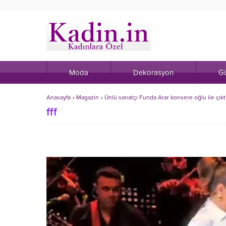
Moda
Dekorasyon
Gü
Anasayfa
»
Magazin
»
Ünlü sanatçı Funda Arar konsere oğlu ile çıkt
fff