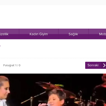
zellik
Kadın Giyim
Sağlık
Mob
ı
Sonraki
Fotoğraf: 1 / 0