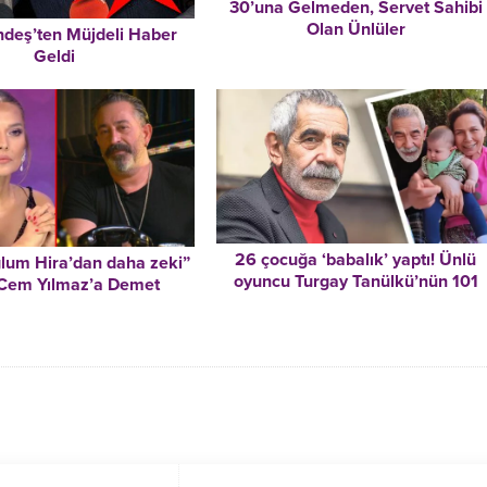
30’una Gelmeden, Servet Sahibi
Olan Ünlüler
deş’ten Müjdeli Haber
Geldi
26 çocuğa ‘babalık’ yaptı! Ünlü
lum Hira’dan daha zeki”
oyuncu Turgay Tanülkü’nün 101
 Cem Yılmaz’a Demet
kişilik koca ailesi
dan yanıt: Ondan daha
metli olduğum kesin