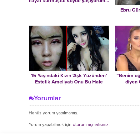
hayat kurmuştu: Köyde yaşıyorum…
Sabah horoz, akşam ineklerin
Ebru Gün
boyunlarındaki çan sesi…
15 Yaşındaki Kızın ‘Aşk Yüzünden’
“Benim oğ
Estetik Ameliyatı Onu Bu Hale
diyen
Getirdi
Akalın’
merha
Yorumlar
Henüz yorum yapılmamış.
Yorum yapabilmek için
oturum açmalısınız
.