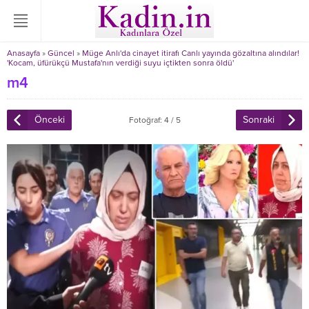
Anasayfa
»
Güncel
»
Müge Anlı'da cinayet itirafı Canlı yayında gözaltına alındılar!
'Kocam, üfürükçü Mustafa'nın verdiği suyu içtikten sonra öldü'
m4
Önceki
Sonraki
Fotoğraf: 4 / 5