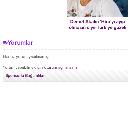
Demet Akalın ‘Hira’yı ayıp
olmasın diye Türkiye güzeli
yapmayın’ dedi, ortalık
karıştı… Neşe Erberk’ten
Yorumlar
cevap
Henüz yorum yapılmamış.
Yorum yapabilmek için
oturum açmalısınız
.
Sponsorlu Bağlantılar