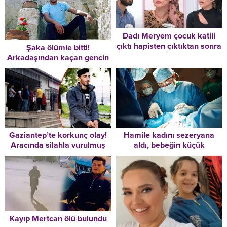
Dadı Meryem çocuk katili
çıktı hapisten çıktıktan sonra
Şaka ölümle bitti!
cinsiyet değiştirmiş
Arkadaşından kaçan gencin
karnına batan cam onu
hayattan kopardı
Gaziantep’te korkunç olay!
Hamile kadını sezeryana
Aracında silahla vurulmuş
aldı, bebeğin küçük
olarak ölü bulundu
olduğunu görünce karnını
dikip geri gönderdi
Kayıp Mertcan ölü bulundu