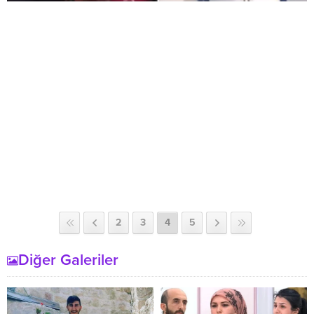
2
3
4
5
Diğer Galeriler