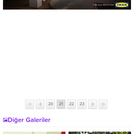
20
21
22
23
Diğer Galeriler