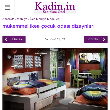
Anasayfa
»
Mobilya
»
İkea Mobilya Modelleri
mükemmel ikea çocuk odası dizaynları
Önceki
Sonraki
Fotoğraf: 21 / 28