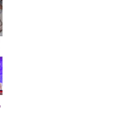
i
s
”
n
u
”