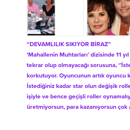
“DEVAMLILIK SIKIYOR BİRAZ”
‘Mahallenin Muhtarları’ dizisinde 11 yı
tekrar olup olmayacağı sorusuna, ‘’İ
korkutuyor. Oyuncunun artık oyuncu k
İstediğiniz kadar star olun değişik roll
işiyle ve bence geçişli roller oynamalı
üretmiyorsun, para kazanıyorsun çok a