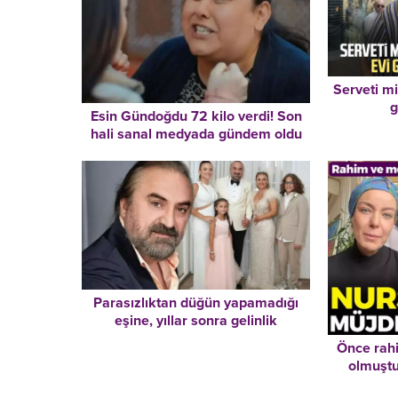
Serveti mi
g
Esin Gündoğdu 72 kilo verdi! Son
hali sanal medyada gündem oldu
Parasızlıktan düğün yapamadığı
eşine, yıllar sonra gelinlik
giydirmişti… Son paylaşımı 22 saat
Önce rah
önce! Bu dünyadan bir Volkan
olmuştu
Konak geçti…