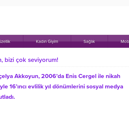
zellik
Kadın Giyim
Sağlık
Mob
, bizi çok seviyorum!
çelya Akkoyun, 2006’da Enis Cergel ile nikah
e 16’ıncı evlilik yıl dönümlerini sosyal medya
tladı.