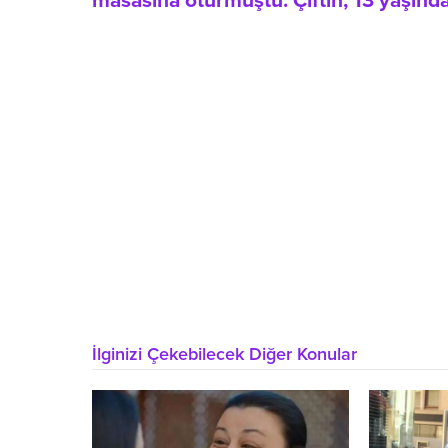
masasına oturmuştu. Çiftin, 13 yaşında
İlginizi Çekebilecek Diğer Konular