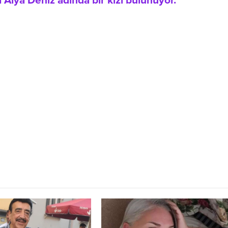
 Alya Deniz adında bir kızı bulunuyor.