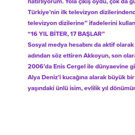
hatırlıyorum. Yola çıkış oydu, çok da g
Türkiye’nin ilk televizyon dizilerinden
televizyon dizilerine’’ ifadelerini kulla
“16 YIL BİTER, 17 BAŞLAR”
Sosyal medya hesabını da aktif olarak
adından söz ettiren Akkoyun, son olar
2006’da Enis Cergel ile dünyaevine g
Alya Deniz’i kucağına alarak büyük bir
yaşındaki ünlü isim, evlilik yıl dönümün