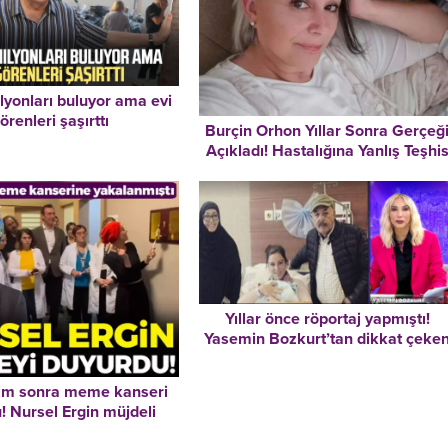
lyonları buluyor ama evi
örenleri şaşırttı
Burçin Orhon Yıllar Sonra Gerçeğ
Açıkladı! Hastalığına Yanlış Teşhi
Konulmuş! “Bu İddialar Beni
‘Alzheimer’ Teşhisi Kadar Üzmedi
Yıllar önce röportaj yapmıştı!
Yasemin Bozkurt’tan dikkat çeke
Necla Nazır açıklaması: “O soruy
duyunca son derece üzüldü, yıkıldı
im sonra meme kanseri
! Nursel Ergin müjdeli
haberi duyurdu