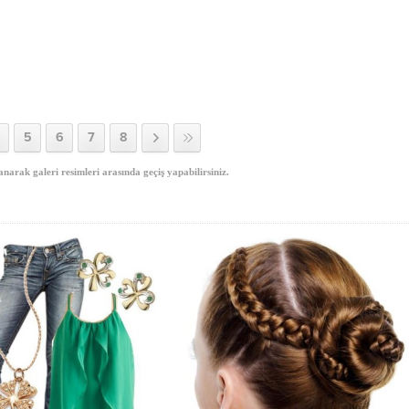
5
6
7
8
anarak galeri resimleri arasında geçiş yapabilirsiniz.