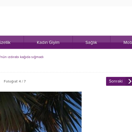
zellik
Kadın Giyim
Sağlık
Mob
nün ızdırabı kağıda sığmadı
Sonraki
Fotoğraf: 4 / 7