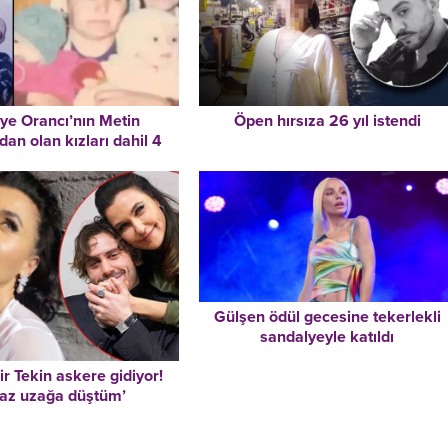
ye Orancı’nın Metin
Öpen hırsıza 26 yıl istendi
dan olan kızları dahil 4
nu bıraktığı komşusu
 O sözü hiç unutamam…
Gülşen ödül gecesine tekerlekli
sandalyeyle katıldı
ir Tekin askere gidiyor!
raz uzağa düştüm’