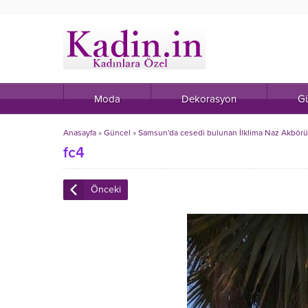
Moda
Dekorasyon
Gü
Anasayfa
»
Güncel
»
Samsun'da cesedi bulunan İlklima Naz Akbörü'
fc4
Önceki