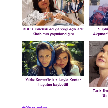
BBC sunucusu acı gerçeği açıkladı:
Suphi
Kitabımın yayınlandığını
Akpınar’
göremeden öleceğim!
çocuğu
konuştu:
Yıldız Kenter’in kızı Leyla Kenter
hayatını kaybetti!
Tarık Em
‘Bi
Yorumlar