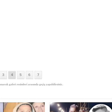
3
4
5
6
7
anarak galeri resimleri arasında geçiş yapabilirsiniz.