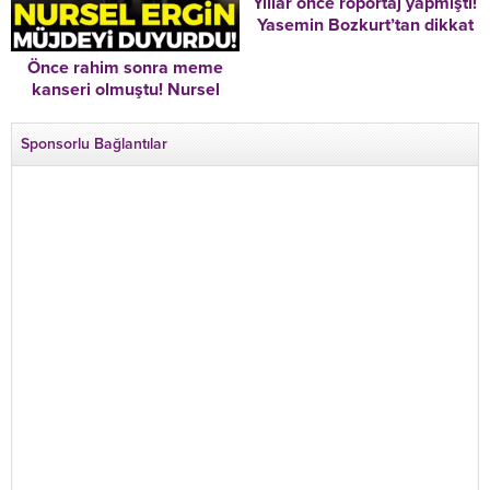
Yıllar önce röportaj yapmıştı!
Yasemin Bozkurt’tan dikkat
çeken Necla Nazır
Önce rahim sonra meme
açıklaması: “O soruyu
kanseri olmuştu! Nursel
duyunca son derece üzüldü,
Ergin müjdeli haberi duyurdu
yıkıldı”
Sponsorlu Bağlantılar