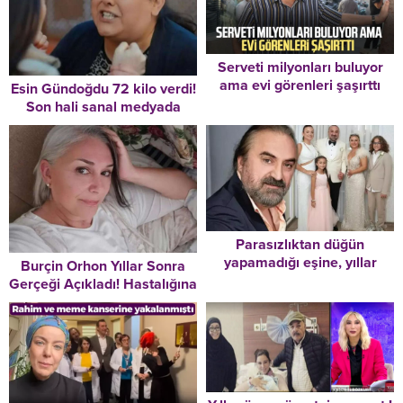
Serveti milyonları buluyor
ama evi görenleri şaşırttı
Esin Gündoğdu 72 kilo verdi!
Son hali sanal medyada
gündem oldu
Parasızlıktan düğün
yapamadığı eşine, yıllar
Burçin Orhon Yıllar Sonra
sonra gelinlik giydirmişti…
Gerçeği Açıkladı! Hastalığına
Son paylaşımı 22 saat önce!
Yanlış Teşhis Konulmuş! “Bu
Bu dünyadan bir Volkan
İddialar Beni ‘Alzheimer’
Konak geçti…
Teşhisi Kadar Üzmedi”