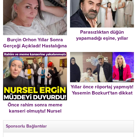
Parasızlıktan düğün
yapamadığı eşine, yıllar
Burçin Orhon Yıllar Sonra
sonra gelinlik giydirmişti…
Gerçeği Açıkladı! Hastalığına
Son paylaşımı 22 saat önce!
Yanlış Teşhis Konulmuş! “Bu
Bu dünyadan bir Volkan
İddialar Beni ‘Alzheimer’
Konak geçti…
Teşhisi Kadar Üzmedi”
Yıllar önce röportaj yapmıştı!
Yasemin Bozkurt’tan dikkat
çeken Necla Nazır
Önce rahim sonra meme
açıklaması: “O soruyu
kanseri olmuştu! Nursel
duyunca son derece üzüldü,
Ergin müjdeli haberi duyurdu
yıkıldı”
Sponsorlu Bağlantılar