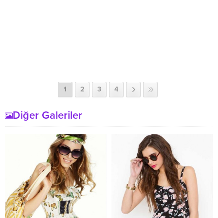
1
2
3
4
Diğer Galeriler