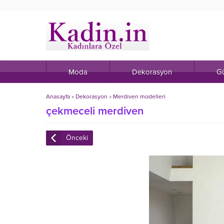
Moda
Dekorasyon
Gü
Anasayfa
»
Dekorasyon
»
Merdiven modelleri
çekmeceli merdiven
Önceki