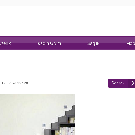
zellik
Kadın Giyim
Sağlık
Mob
Sonraki
Fotoğraf: 19 / 28