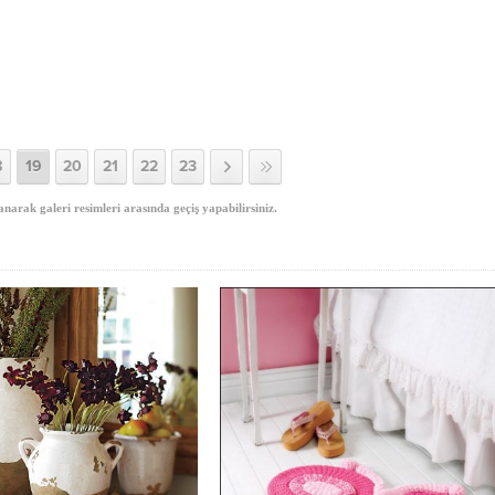
8
19
20
21
22
23
anarak galeri resimleri arasında geçiş yapabilirsiniz.