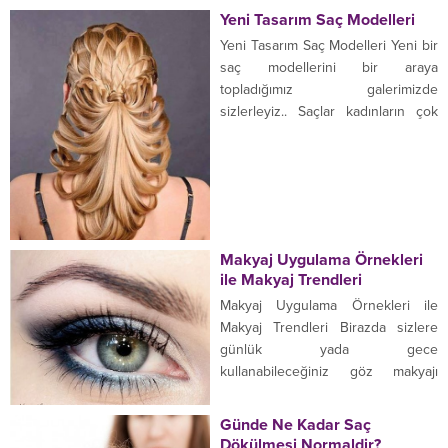
diplerinde neden kaşıntı ve kepek
Yeni Tasarım Saç Modelleri
neden olur? Saç diplerinin çok
Yeni Tasarım Saç Modelleri Yeni bir
kuru olması kaşıntı yapar, fazla
saç modellerini bir araya
kaşıntı saç diplerini tahriş eder
topladığımız galerimizde
buda pullanmaya neden olur.
sizlerleyiz.. Saçlar kadınların çok
Pullanmalarda kepeği oluşturur.
fazla üzerinde durdukları ve
Saç...
şekillendirdikleri bakımı yaptıkları
yerleridir.. Bir kadının görümündeki
en önemli etkendir çünkü o
yüzden sizlere fikir vereceğini
umduğum bir çok modeli bu
Makyaj Uygulama Örnekleri
galerimizde görebileceksiniz.. İlk
ile Makyaj Trendleri
modelimiz abiye bir topuz ister
Makyaj Uygulama Örnekleri ile
gelin...
Makyaj Trendleri Birazda sizlere
günlük yada gece
kullanabileceğiniz göz makyajı
konusunda görsel sunalım istedik,
bir çoğumuz azda olsa makyaj
Günde Ne Kadar Saç
yaparız kimilerimiz ise hakkını
Dökülmesi Normaldir?