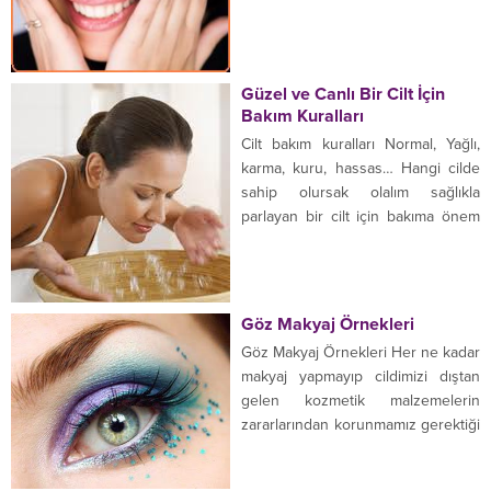
gelecek. Evet acı ama gerçek
yöntemleri...
bunlar maalesef. Fakat bunları
geciktirmek ya da en aza indirmek
günümüz tıbbında mümkün.
Güzel ve Canlı Bir Cilt İçin
Günümüzde sık kullanılan
Bakım Kuralları
tedavi botoks enjeksiyonu
Cilt bakım kuralları Normal, Yağlı,
gereğini yerine getirmektedir. Daha
karma, kuru, hassas… Hangi cilde
genç dinamik yüze sahip olma,
sahip olursak olalım sağlıkla
öncelikli herkesin...
parlayan bir cilt için bakıma önem
vermeli ve temizliği sağlamalısın
Cilt bakım kuralıyla aynaya bakınca
göreceğiniz pırıl pırıl cildin keyfini
yaşarsınız. Temizleme Cilt sağlığını
Göz Makyaj Örnekleri
korumak, olan sorunları önlemenin
Göz Makyaj Örnekleri Her ne kadar
en önemli yolu cilt temizliğidir.
makyaj yapmayıp cildimizi dıştan
Gece uyumadan mutlaka...
gelen kozmetik malzemelerin
zararlarından korunmamız gerektiği
uzmanlar tarafından sıklıkla
söylense tarafımızdan bilinse de