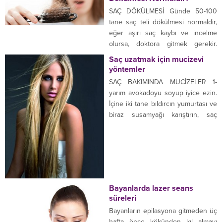
vererek yapar ve severek de
SAÇ DÖKÜLMESİ Günde 50-100
kullanır.. Makyaj yapmaktan
tane saç teli dökülmesi normaldir,
hoşlananlar hanımlar için işte
eğer aşırı saç kaybı ve incelme
sizlere farklı değişik günlük ve
olursa, doktora gitmek gerekir.
gece makyajı öneri ve görselleri..
Toplumda saç ve saç şekillerinin
Saç uzatmak için mucizevi
Öneriye...
kültürel ve sosyal önemi vardır. Saç
yöntemler
dökülmesi olan kişi, ruhsal ve
SAÇ BAKIMINDA MUCİZELER 1-
fiziksel olarak zayıf görür,
yarım avokadoyu soyup iyice ezin.
kurtulmak için yöntemlere
İçine iki tane bıldırcın yumurtası ve
başvurabilir. Saç dökülmesinin
biraz susamyağı karıştırın, saç
sebebi bulunmadan tedavi
diplerine sürün.2 saat bekletin.
uygulanmaz. Saç...
Ardından saçınıza uygun
şampuanla yıkayın. Bunu haftada
bir defa tekrarlayın. 2- Saç dibi
masaja ihtiyaç duyabilir. Her gün
masaj uygulayın. Ayrıca bir tarif: Bir
Bayanlarda lazer seans
bardak suda dört...
süreleri
Bayanların epilasyona gitmeden üç
hafta önce kökünden kıl almayı