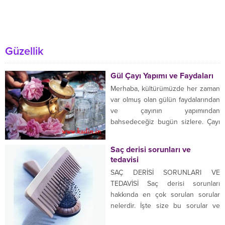
Güzellik
Gül Çayı Yapımı ve Faydaları
Merhaba, kültürümüzde her zaman
var olmuş olan gülün faydalarından
ve çayının yapımından
bahsedeceğiz bugün sizlere. Çayı
için genellikle pembe gül tercih
edilirken gonca olarak da
Saç derisi sorunları ve
kaynatılabilir, şimdi biraz
tedavisi
faydalarından bahsetmek istiyorum.
SAÇ DERİSİ SORUNLARI VE
Gülün Faydaları Yapraklarının
TEDAVİSİ Saç derisi sorunları
kurutulmasından elde edilen çay,
hakkında en çok sorulan sorular
stres ve vücut gerginliğini en aza
nelerdir. İşte size bu sorular ve
indirir. Terlemeye karşı etkilidir,
cevaplarını hazırladık; Saç
vücudu toksinlerden...