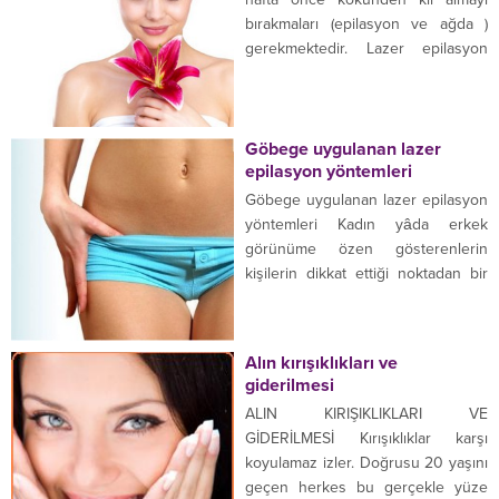
bırakmaları (epilasyon ve ağda )
gerekmektedir. Lazer epilasyon
başlamadan önce uzamış olan kıllar
bulunuyorsa, makas kullanılarak,
kısaltılmalıdır. Lazer epilasyon
başlamadan 15 gün önceye kadar
Göbege uygulanan lazer
epilasyon yöntemleri
çok güneşte kalmamak önemlidir.
Lazer uygulanan yerde kıllarda
Göbege uygulanan lazer epilasyon
sarartma yapılmaması gereklidir.
yöntemleri Kadın yâda erkek
Lazer epilasyon yapılacak olan yer
görünüme özen gösterenlerin
temiz...
kişilerin dikkat ettiği noktadan bir
tanesi vücudun bazı bölgesinde
olan istenmeyen tüylerdir.
Günümüzde tüylerden kurtulmanın
Alın kırışıklıkları ve
yaygın olan yöntem lazer
giderilmesi
epilasyonudur. Lazer epilasyonu
ALIN KIRIŞIKLIKLARI VE
nedir? Vücutta oluşan kılların yok
GİDERİLMESİ Kırışıklıklar karşı
edilmesinde Lazer epilasyon en
koyulamaz izler. Doğrusu 20 yaşını
etkili teknolojidir. Kişiler lazer
geçen herkes bu gerçekle yüze
epilasyon öncesinde farklı