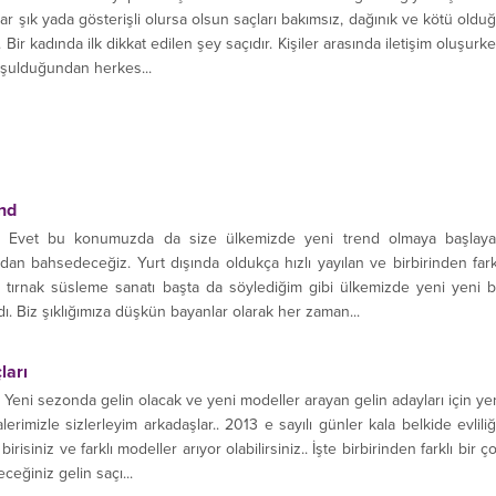
dar şık yada gösterişli olursa olsun saçları bakımsız, dağınık ve kötü oldu
 Bir kadında ilk dikkat edilen şey saçıdır. Kişiler arasında iletişim oluşurk
şulduğundan herkes...
end
nd Evet bu konumuzda da size ülkemizde yeni trend olmaya başlay
ardan bahsedeceğiz. Yurt dışında oldukça hızlı yayılan ve birbirinden fark
n tırnak süsleme sanatı başta da söylediğim gibi ülkemizde yeni yeni b
ı. Biz şıklığımıza düşkün bayanlar olarak her zaman...
ları
 Yeni sezonda gelin olacak ve yeni modeller arayan gelin adayları için ye
lerimizle sizlerleyim arkadaşlar.. 2013 e sayılı günler kala belkide evlili
risiniz ve farklı modeller arıyor olabilirsiniz.. İşte birbirinden farklı bir ç
ceğiniz gelin saçı...