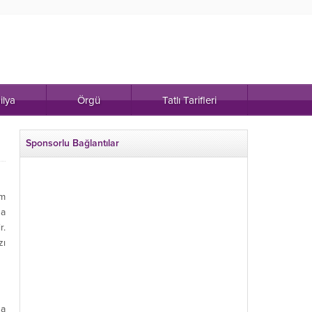
ilya
Örgü
Tatlı Tarifleri
Sponsorlu Bağlantılar
ım
da
r.
zı
sa