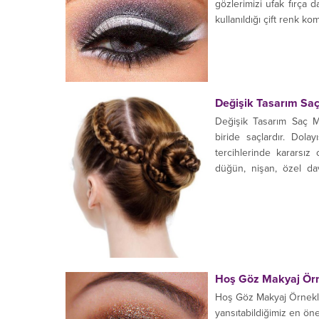
gözlerimizi ufak fırça d
kullanıldığı çift renk kom
Değişik Tasarım Saç
Değişik Tasarım Saç Mo
biride saçlardır. Dola
tercihlerinde kararsı
düğün, nişan, özel da
marjinal daha farklı daha
Hoş Göz Makyaj Örn
Hoş Göz Makyaj Örnekle
yansıtabildiğimiz en öne