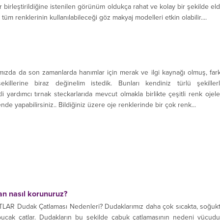
 birleştirildiğine istenilen görünüm oldukça rahat ve kolay bir şekilde el
 tüm renklerinin kullanılabileceği göz makyaj modelleri etkin olabilir....
mızda da son zamanlarda hanımlar için merak ve ilgi kaynağı olmuş, fark
killerine biraz değinelim istedik. Bunları kendiniz türlü şekiller
itli yardımcı tırnak steckarlarıda mevcut olmakla birlikte çeşitli renk ojele
nde yapabilirsiniz.. Bildiğiniz üzere oje renklerinde bir çok renk...
n nasıl korunuruz?
 Dudak Çatlaması Nedenleri? Dudaklarımız daha çok sıcakta, soğuk
bucak çatlar. Dudakların bu şekilde çabuk çatlamasının nedeni vücud