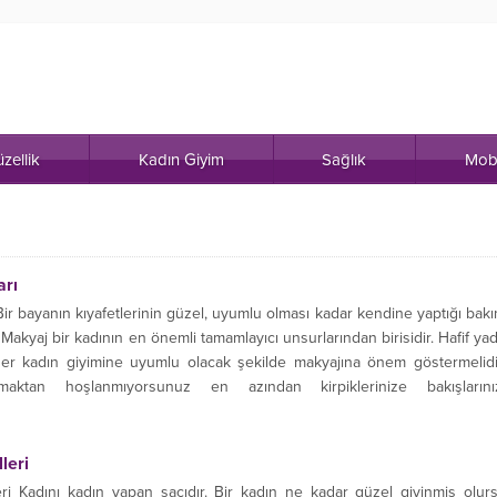
zellik
Kadın Giyim
Sağlık
Mob
arı
ir bayanın kıyafetlerinin güzel, uyumlu olması kadar kendine yaptığı bak
Makyaj bir kadının en önemli tamamlayıcı unsurlarından birisidir. Hafif ya
 her kadın giyimine uyumlu olacak şekilde makyajına önem göstermelidi
ktan hoşlanmıyorsunuz en azından kirpiklerinize bakışlarını
dece...
leri
 Kadını kadın yapan saçıdır. Bir kadın ne kadar güzel giyinmiş olur