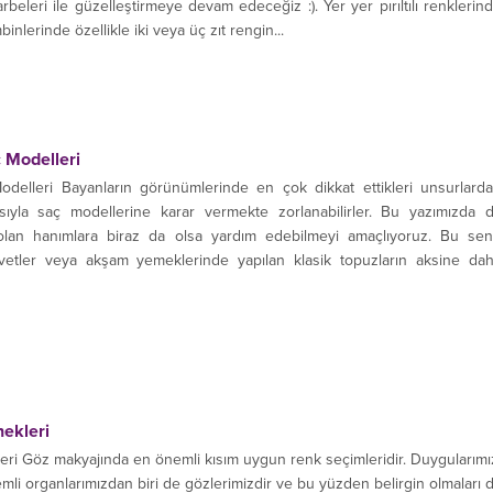
arbeleri ile güzelleştirmeye devam edeceğiz :). Yer yer pırıltılı renklerin
binlerinde özellikle iki veya üç zıt rengin...
 Modelleri
delleri Bayanların görünümlerinde en çok dikkat ettikleri unsurlard
yısıyla saç modellerine karar vermekte zorlanabilirler. Bu yazımızda 
z olan hanımlara biraz da olsa yardım edebilmeyi amaçlıyoruz. Bu se
vetler veya akşam yemeklerinde yapılan klasik topuzların aksine da
 değişik kıvrımlar...
ekleri
ri Göz makyajında en önemli kısım uygun renk seçimleridir. Duygularımı
mli organlarımızdan biri de gözlerimizdir ve bu yüzden belirgin olmaları 