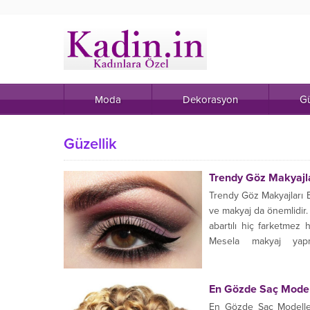
Moda
Dekorasyon
Gü
Güzellik
Trendy Göz Makyajl
Trendy Göz Makyajları B
ve makyaj da önemlidir. 
abartılı hiç farketmez
Mesela makyaj yapma
belirginleştirsin diye sa
En Gözde Saç Model
En Gözde Saç Modelleri