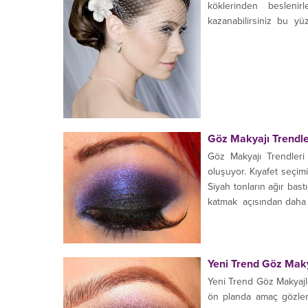
köklerinden besleni
kazanabilirsiniz bu yü
bakımsız...
Göz Makyajı Trendle
Göz Makyajı Trendleri 
oluşuyor. Kıyafet seçim
Siyah tonların ağır bastı
katmak açısından daha etk
Yeni Trend Göz Maky
Yeni Trend Göz Makyajla
ön planda amaç gözler