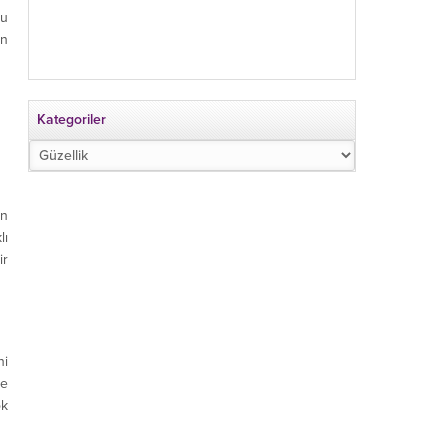
ğu
en
Kategoriler
Kategoriler
an
lı
ir
ni
ğe
ok