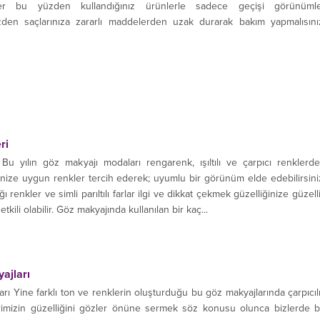
rler bu yüzden kullandığınız ürünlerle sadece geçişi görünüml
zden saçlarınıza zararlı maddelerden uzak durarak bakım yapmalısını
ri
Bu yılın göz makyajı modaları rengarenk, ışıltılı ve çarpıcı renklerd
inize uygun renkler tercih ederek; uyumlu bir görünüm elde edebilirsini
ğı renkler ve simli parıltılı farlar ilgi ve dikkat çekmek güzelliğinize güzell
ili olabilir. Göz makyajında kullanılan bir kaç...
ajları
rı Yine farklı ton ve renklerin oluşturduğu bu göz makyajlarında çarpıcıl
imizin güzelliğini gözler önüne sermek söz konusu olunca bizlerde 