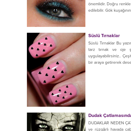
önemlidir. Doğru renkler
edilebilir. Gök kuşağının
Süslü Tırnaklar
Süslü Tırnaklar Bu yazı
tarz tırnak ve oje şe
uygulayabilirsiniz.. Çeş
bir araya getirerek dese
Dudak Çatlamasında
DUDAKLAR NEDEN ÇATLAR
ve rüzgârlı havada ça