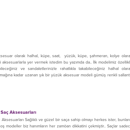
sesuar olarak halhal, küpe, saat, yüzük, küpe, şahmeran, kolye olar
li aksesuarlarla yer vermek istedim bu yazımda da.. İlk modelimiz özellik
ileceğiniz ve sandaletlerinizle rahatlıkla takabileceğiniz halhal olar
mağına kadar uzanan şık bir yüzük aksesuar modeli gümüş renkli sallantı
k Saç Aksesuarları
 Aksesuarları Sağlıklı ve güzel bir saça sahip olmayı herkes ister, bunlar
hoş modeller biz hanımların her zamöan dikkatini çekmiştir.. Saçlar sade