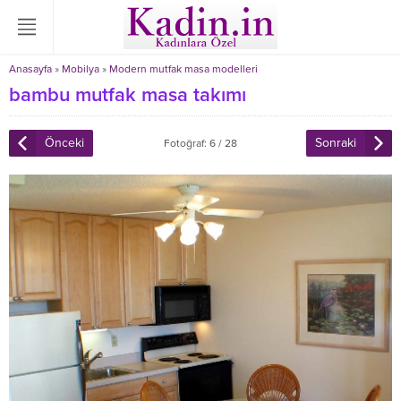
Anasayfa
»
Mobilya
»
Modern mutfak masa modelleri
bambu mutfak masa takımı
Önceki
Sonraki
Fotoğraf: 6 / 28