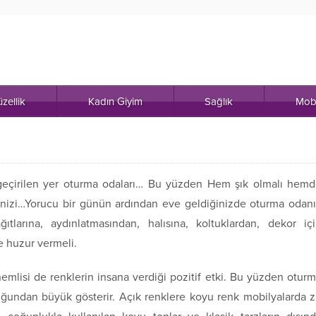
zellik
Kadın Giyim
Sağlık
Mob
 geçirilen yer oturma odaları… Bu yüzden Hem şık olmalı hem
liğinizi…Yorucu bir günün ardından eve geldiğinizde oturma odan
tlarına, aydınlatmasından, halısına, koltuklardan, dekor iç
e huzur vermeli.
emlisi de renklerin insana verdiği pozitif etki. Bu yüzden otur
duğundan büyük gösterir. Açık renklere koyu renk mobilyalarda z