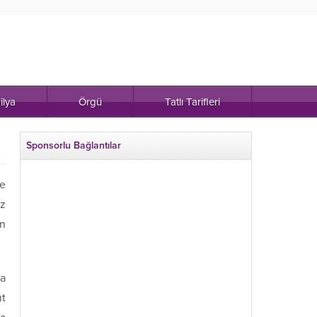
ilya
Örgü
Tatlı Tarifleri
Sponsorlu Bağlantılar
de
ız
in
ma
ıt