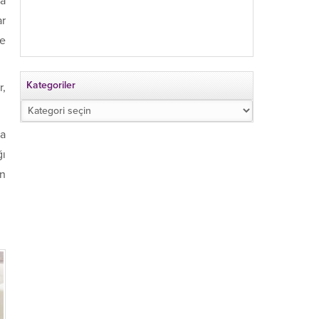
da
ar
ve
Kategoriler
r,
Kategoriler
ta
ğı
en