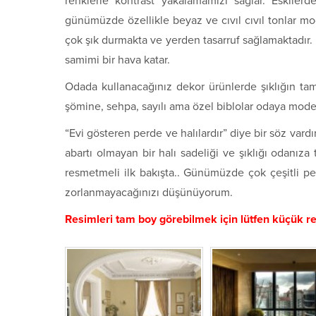
renklerle kontrast yakalamamızı sağlar. Eskilerd
günümüzde özellikle beyaz ve cıvıl cıvıl tonlar 
çok şık durmakta ve yerden tasarruf sağlamaktadır.
samimi bir hava katar.
Odada kullanacağınız dekor ürünlerde şıklığın tama
şömine, sehpa, sayılı ama özel biblolar odaya moder
“Evi gösteren perde ve halılardır” diye bir söz va
abartı olmayan bir halı sadeliği ve şıklığı odanıza 
resmetmeli ilk bakışta.. Günümüzde çok çeşitli pe
zorlanmayacağınızı düşünüyorum.
Resimleri tam boy görebilmek için lütfen küçük res