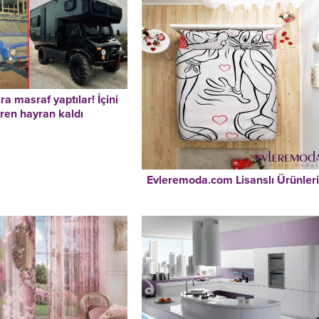
ira masraf yaptılar! İçini
ren hayran kaldı
Evleremoda.com Lisanslı Ürünler