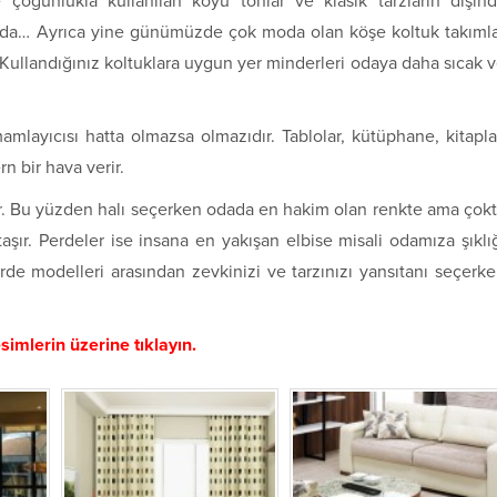
e çoğunlukla kullanılan koyu tonlar ve klasik tarzların dışın
moda… Ayrıca yine günümüzde çok moda olan köşe koltuk takıml
 Kullandığınız koltuklara uygun yer minderleri odaya daha sıcak 
mlayıcısı hatta olmazsa olmazıdır. Tablolar, kütüphane, kitapla
n bir hava verir.
rdır. Bu yüzden halı seçerken odada en hakim olan renkte ama çok
taşır. Perdeler ise insana en yakışan elbise misali odamıza şıklı
rde modelleri arasından zevkinizi ve tarzınızı yansıtanı seçerk
imlerin üzerine tıklayın.