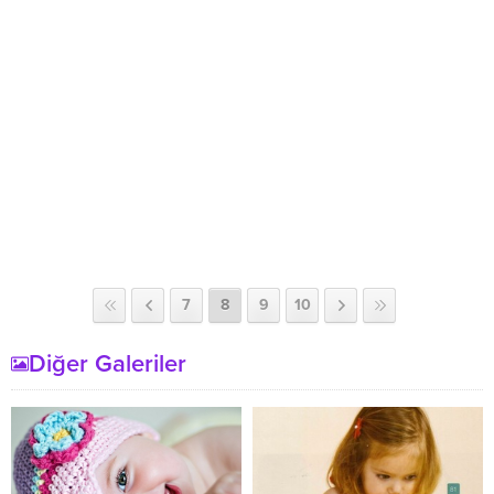
7
8
9
10
Diğer Galeriler