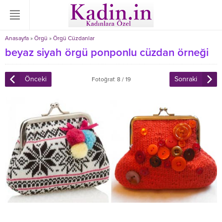
Anasayfa
»
Örgü
»
Örgü Cüzdanlar
beyaz siyah örgü ponponlu cüzdan örneği
Önceki
Sonraki
Fotoğraf: 8 / 19