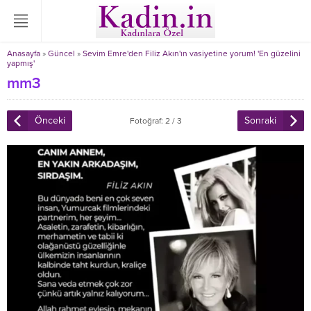
Anasayfa
»
Güncel
»
Sevim Emre'den Filiz Akın'ın vasiyetine yorum! 'En güzelini
yapmış'
mm3
Önceki
Sonraki
Fotoğraf: 2 / 3