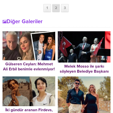
1
2
3
Diğer Galeriler
Gülseren Ceylan: Mehmet
Melek Mosso ile şarkı
Ali Erbil benimle evlenmiyor!
söyleyen Belediye Başkanı
görevden alındı
İki gündür aranan Firdevs,