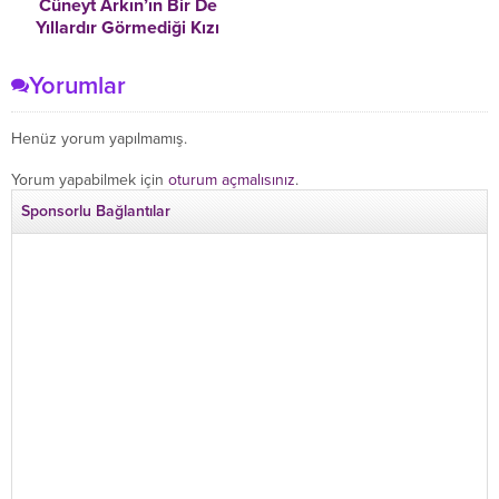
Cüneyt Arkın’ın Bir De
Yıllardır Görmediği Kızı
Ortaya Çıktı, Babası ona bir
de mekptup yazmış
Yorumlar
Henüz yorum yapılmamış.
Yorum yapabilmek için
oturum açmalısınız
.
Sponsorlu Bağlantılar