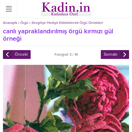
Anasayfa
»
Örgü
»
Sevgiliye Hediye Edilebilecek Örgü Örnekleri
canlı yapraklandırılmış örgü kırmızı gül
örneği
Önceki
Sonraki
Fotoğraf: 3 / 19