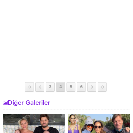
3
4
5
6
Diğer Galeriler