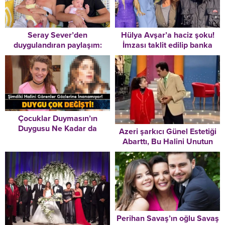
Hülya Avşar’a haciz şoku!
Seray Sever’den
İmzası taklit edilip banka
duygulandıran paylaşım:
hesaplarına el konuldu
Olsaydı, böyle eksik
hissetmezdim
Çocuklar Duymasın’ın
Duygusu Ne Kadar da
Azeri şarkıcı Günel Estetiği
Değişmiş
Abarttı, Bu Halini Unutun
Son Halini Gören Hiç kimse
Tanıyamıyor Onu
Perihan Savaş’ın oğlu Savaş