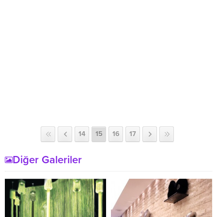
14
15
16
17
Diğer Galeriler