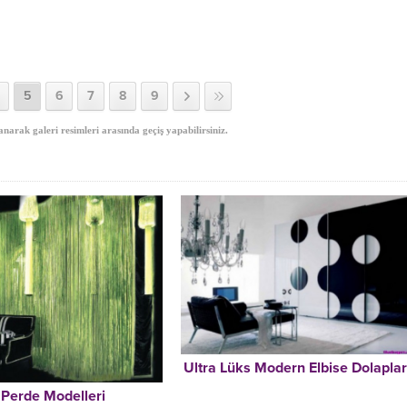
5
6
7
8
9
anarak galeri resimleri arasında geçiş yapabilirsiniz.
Ultra Lüks Modern Elbise Dolaplar
 Perde Modelleri