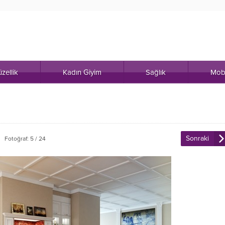
zellik
Kadın Giyim
Sağlık
Mob
Sonraki
Fotoğraf: 5 / 24