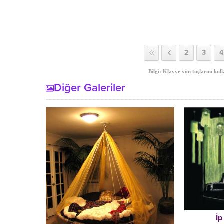
2
3
4
Bilgi: Klavye yön tuşlarını kull
Diğer Galeriler
İp