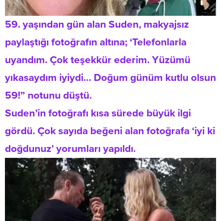
59. yaşından gün alan Suden, makyajsız
paylaştığı fotoğrafın altına; ‘Telefonlarla
uyandım. Çok teşekkür ederim. Yüzümü
yıkasaydım iyiydi… Doğum günüm kutlu olsun
59!” notunu düştü.
Suden’in fotoğrafı kısa sürede büyük ilgi
gördü. Çok sayıda beğeni alan fotoğrafa ‘iyi ki
doğdunuz’ yorumları yapıldı.