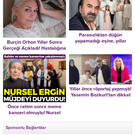
Parasızlıktan düğün
yapamadığı eşine, yıllar
Burçin Orhon Yıllar Sonra
sonra gelinlik giydirmişti…
Gerçeği Açıkladı! Hastalığına
Son paylaşımı 22 saat önce!
Yanlış Teşhis Konulmuş! “Bu
Bu dünyadan bir Volkan
İddialar Beni ‘Alzheimer’
Konak geçti…
Teşhisi Kadar Üzmedi”
Yıllar önce röportaj yapmıştı!
Yasemin Bozkurt’tan dikkat
çeken Necla Nazır
Önce rahim sonra meme
açıklaması: “O soruyu
kanseri olmuştu! Nursel
duyunca son derece üzüldü,
Ergin müjdeli haberi duyurdu
yıkıldı”
Sponsorlu Bağlantılar