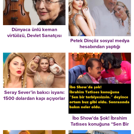
Dünyaca ünlü keman
virtüözü, Devlet Sanatçısı
Petek Dinçöz sosyal medya
Suna Kan hayatını kaybetti!
hesabından yaptığı
paylaşımla nişanlandığını
duyurdu
Seray Sever’in bakıcı isyanı:
1500 dolardan kapı açıyorlar
İbo Show’da Şok! İbrahim
Tatlıses konuğuna “Sen Bir
Terbiyesizsin.”