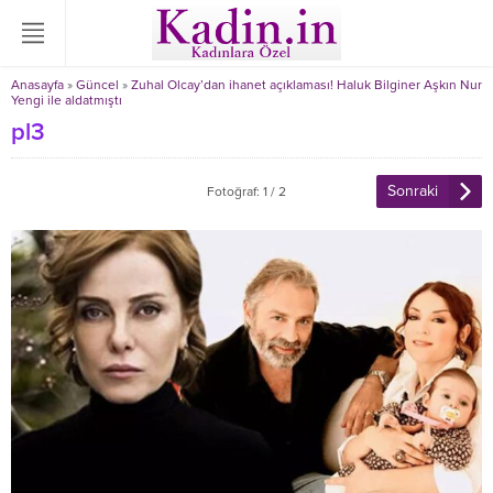
Anasayfa
»
Güncel
»
Zuhal Olcay’dan ihanet açıklaması! Haluk Bilginer Aşkın Nur
Yengi ile aldatmıştı
pl3
Sonraki
Fotoğraf: 1 / 2