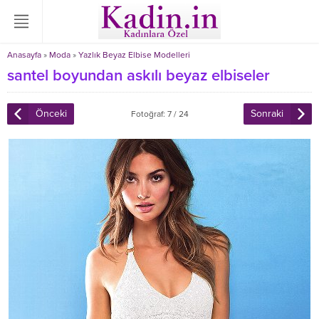
Anasayfa
»
Moda
»
Yazlık Beyaz Elbise Modelleri
santel boyundan askılı beyaz elbiseler
Önceki
Sonraki
Fotoğraf: 7 / 24