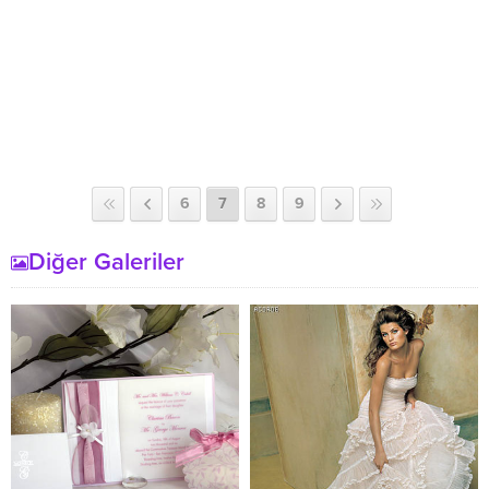
6
7
8
9
Diğer Galeriler