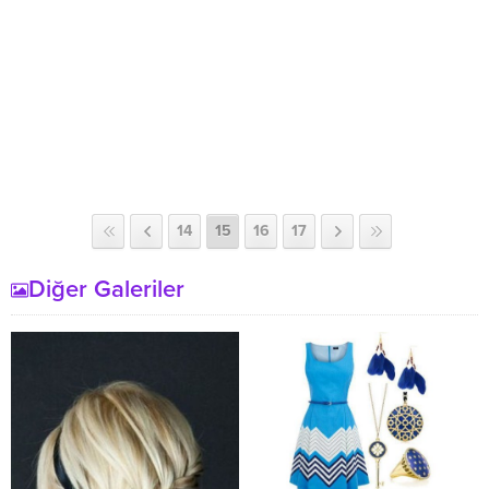
14
15
16
17
Diğer Galeriler