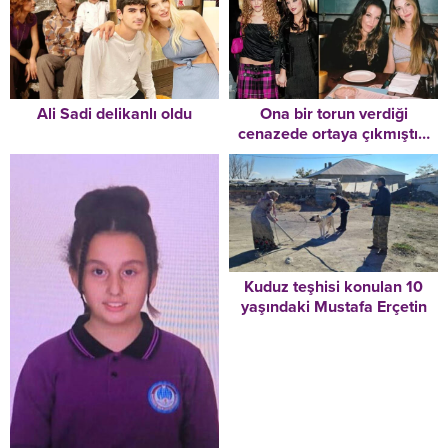
Ali Sadi delikanlı oldu
Ona bir torun verdiği
cenazede ortaya çıkmıştı…
Son fotoğraflarını paylaştı:
Güzel annemle son
görüntümüz
Kuduz teşhisi konulan 10
yaşındaki Mustafa Erçetin
hayatını kaybetti