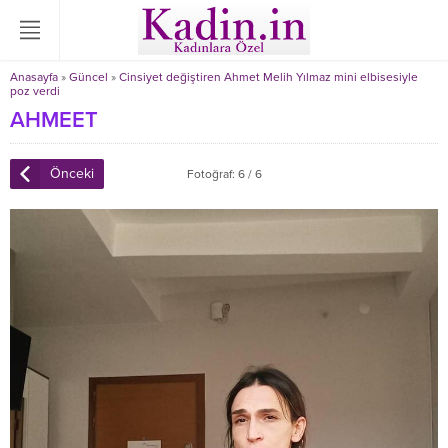
Anasayfa
»
Güncel
»
Cinsiyet değiştiren Ahmet Melih Yılmaz mini elbisesiyle
poz verdi
AHMEET
Önceki
Fotoğraf: 6 / 6