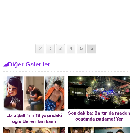
3
4
5
6
Diğer Galeriler
Son dakika: Bartın’da maden
Ebru Şallı’nın 18 yaşındaki
ocağında patlama! Yer
oğlu Beren Tan kaslı
altında mahsur kalan işçiler
vücuduyla hayran bıraktı
var