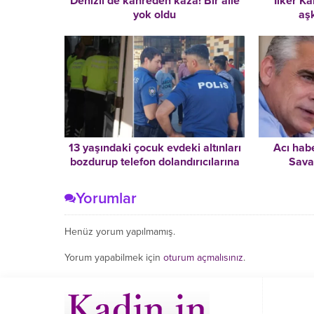
Denizli’de kahreden kaza! Bir aile
İlker Kal
yok oldu
aşk
13 yaşındaki çocuk evdeki altınları
Acı hab
bozdurup telefon dolandırıcılarına
Sava
verdi
Yorumlar
Henüz yorum yapılmamış.
Yorum yapabilmek için
oturum açmalısınız
.