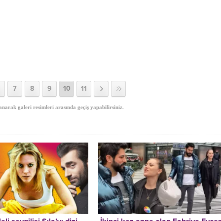
7
8
9
10
11
anarak galeri resimleri arasında geçiş yapabilirsiniz.