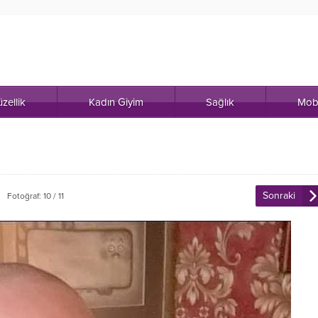
zellik
Kadın Giyim
Sağlık
Mob
Sonraki
Fotoğraf: 10 / 11