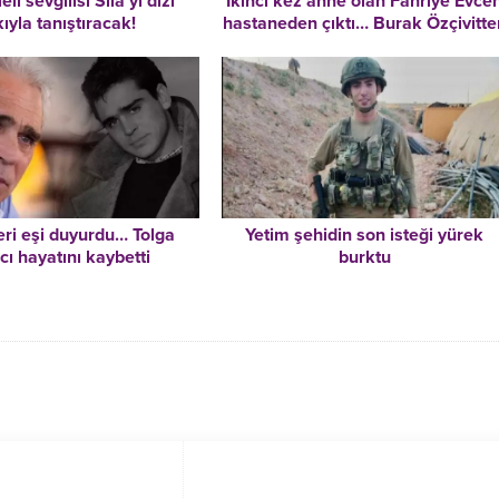
eli sevgilisi Sıla’yı dizi
İkinci kez anne olan Fahriye Evce
ıyla tanıştıracak!
hastaneden çıktı… Burak Özçivitte
ilk açıklama
eri eşi duyurdu… Tolga
Yetim şehidin son isteği yürek
cı hayatını kaybetti
burktu