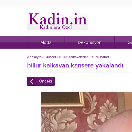
Moda
Dekorasyon
Gü
Anasayfa
»
Güncel
»
Billur Kalkavan'dan üzücü haber
billur kalkavan kansere yakalandı
Önceki