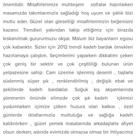
önemlidir. Misafirlerimize muhteşem sofralar hazırlarken
masamızda takımlarımızla sağladığı hoş uyum ve şıklık bizi
mutlu eder. Güzel olan görselliği misafirlerimizin beğenisini
kazanır. Trendleri yakından takip ettiğimiz için birazda
kıskanılmak gurururmuzu okşar. Malum biz bayanların egosu
çok kabarıktır. Sizler için 2012 trendi kadeh bardak örnekleri
hazırlamaya çalıştım. Seçimlerimi yaparken dikkatimi çeken
çok geniş bir sektör ve çok çeşitliliği bulunan ürün
yelpazesine sahip. Cam üzerine işlenmiş desenli , taşlarla
süslenmiş süper şık , renklendirilmiş , değişik ebat ve
şekillerde kadeh bardaklar. Soğuk kış akşamlarında
şöminenin önünde elimzde çok şık kadeh içkimizi
yudumlarken içimize çöken huzura olan katkısı , özel
günlerde dostlarımızla mutluluğa ve sağlığa kadeh
kaldırılırken , güzel yemek masalarında arkadaşlarla afiyet
olsun derken; aslında evimizde olmazsa olmaz bir ihtiyacımız