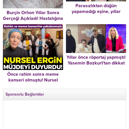
Parasızlıktan düğün
yapamadığı eşine, yıllar
Burçin Orhon Yıllar Sonra
sonra gelinlik giydirmişti…
Gerçeği Açıkladı! Hastalığına
Son paylaşımı 22 saat önce!
Yanlış Teşhis Konulmuş! “Bu
Bu dünyadan bir Volkan
İddialar Beni ‘Alzheimer’
Konak geçti…
Teşhisi Kadar Üzmedi”
Yıllar önce röportaj yapmıştı!
Yasemin Bozkurt’tan dikkat
çeken Necla Nazır
Önce rahim sonra meme
açıklaması: “O soruyu
kanseri olmuştu! Nursel
duyunca son derece üzüldü,
Ergin müjdeli haberi duyurdu
yıkıldı”
Sponsorlu Bağlantılar