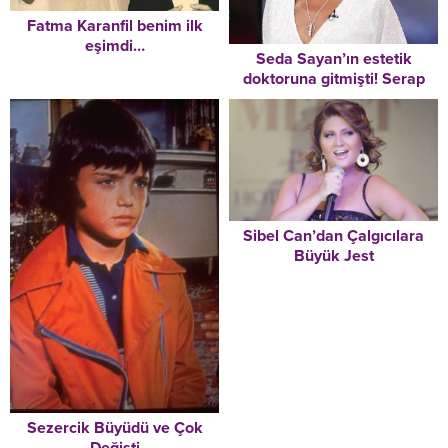
Fatma Karanfil benim ilk
eşimdi…
Seda Sayan’ın estetik
doktoruna gitmişti! Serap
Paköz’ü kimse tanıyamıyor
Sibel Can’dan Çalgıcılara
Büyük Jest
Sezercik Büyüdü ve Çok
Değişti