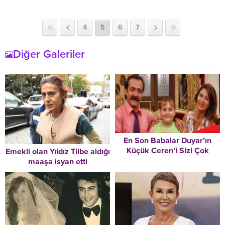
4
5
6
7
Diğer Galeriler
En Son Babalar Duyar’ın
Küçük Ceren’i Sizi Çok
Emekli olan Yıldız Tilbe aldığı
Şaşırtacak
maaşa isyan etti