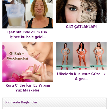
çok erken sonra erdi: Lisa
öğrendi
Marie Presley 54 yaşında
hayatını kaybetti!
CİLT ÇATLAKLARI
Eşek sütünde ölüm riski!
İçince bu hale geldi…
Ülkelerin Kusursuz Güzellik
Algısı…
Kuru Ciltler İçin Ev Yapımı
Yüz Maskeleri
Sponsorlu Bağlantılar