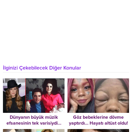
İlginizi Çekebilecek Diğer Konular
Dünyanın büyük müzik
Göz bebeklerine dövme
efsanesinin tek varisiydi…
yaptırdı… Hayatı altüst oldu!
Trajedilerle dolu hikâyesi
Acı haberi doktordan