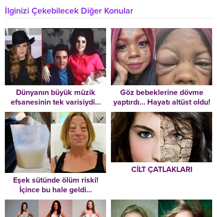
İlginizi Çekebilecek Diğer Konular
Dünyanın büyük müzik
Göz bebeklerine dövme
efsanesinin tek varisiydi…
yaptırdı… Hayatı altüst oldu!
Trajedilerle dolu hikâyesi
Acı haberi doktordan
çok erken sonra erdi: Lisa
öğrendi
Marie Presley 54 yaşında
hayatını kaybetti!
CİLT ÇATLAKLARI
Eşek sütünde ölüm riski!
İçince bu hale geldi…