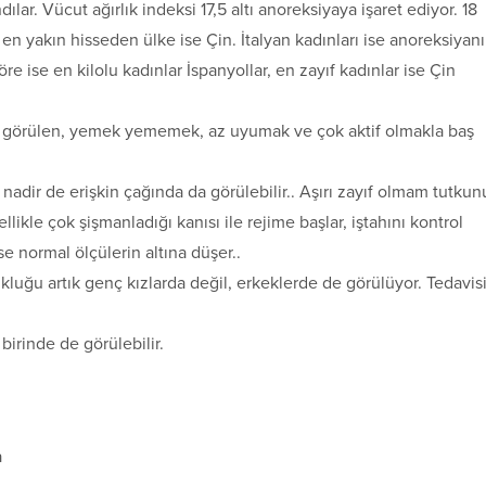
ndılar. Vücut ağırlık indeksi 17,5 altı anoreksiyaya işaret ediyor. 18
yi en yakın hisseden ülke ise Çin. İtalyan kadınları ise anoreksiyan
e ise en kilolu kadınlar İspanyollar, en zayıf kadınlar ise Çin
a görülen, yemek yememek, az uyumak ve çok aktif olmakla baş
nadir de erişkin çağında da görülebilir.. Aşırı zayıf olmam tutkun
llikle çok şişmanladığı kanısı ile rejime başlar, iştahını kontrol
se normal ölçülerin altına düşer..
kluğu artık genç kızlarda değil, erkeklerde de görülüyor. Tedavis
irinde de görülebilir.
a