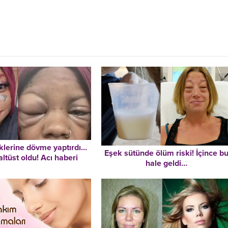
lerine dövme yaptırdı…
Eşek sütünde ölüm riski! İçince b
altüst oldu! Acı haberi
hale geldi…
ktordan öğrendi