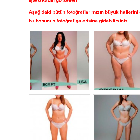
İşte o kadın görselleri
Aşağıdaki bütün fotoğraflarımızın büyük hallerini 
bu konunun fotoğraf galerisine gidebilirsiniz.