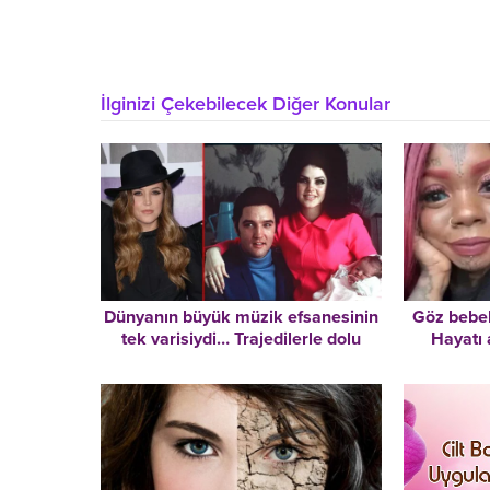
İlginizi Çekebilecek Diğer Konular
Dünyanın büyük müzik efsanesinin
Göz bebek
tek varisiydi… Trajedilerle dolu
Hayatı 
hikâyesi çok erken sonra erdi: Lisa
do
Marie Presley 54 yaşında hayatını
kaybetti!