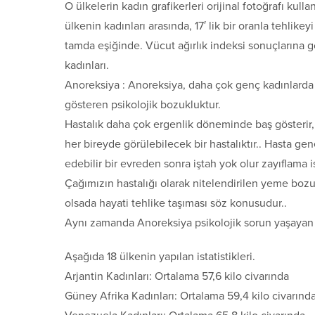
O ülkelerin kadın grafikerleri orijinal fotoğrafı kulla
ülkenin kadınları arasında, 17′ lik bir oranla tehlike
tamda eşiğinde. Vücut ağırlık indeksi sonuçlarına gör
kadınları.
Anoreksiya : Anoreksiya, daha çok genç kadınlard
gösteren psikolojik bozukluktur.
Hastalık daha çok ergenlik döneminde baş gösterir, 
her bireyde görülebilecek bir hastalıktır.. Hasta gene
edebilir bir evreden sonra iştah yok olur zayıflama i
Çağımızın hastalığı olarak nitelendirilen yeme bozu
olsada hayati tehlike taşıması söz konusudur..
Aynı zamanda Anoreksiya psikolojik sorun yaşayan b
Aşağıda 18 ülkenin yapılan istatistikleri.
Arjantin Kadınları: Ortalama 57,6 kilo civarında
Güney Afrika Kadınları: Ortalama 59,4 kilo civarınd