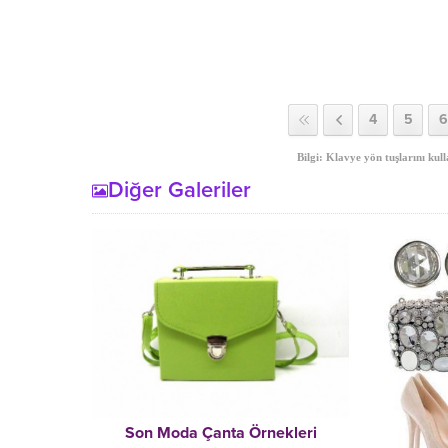
4
5
6
Bilgi: Klavye yön tuşlarını kull
Diğer Galeriler
Son Moda Çanta Örnekleri