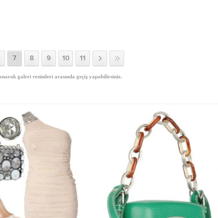
7
8
9
10
11
anarak galeri resimleri arasında geçiş yapabilirsiniz.