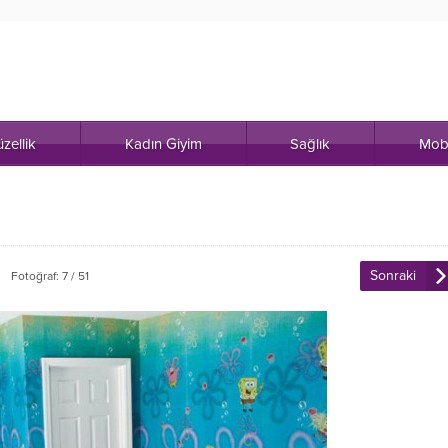
zellik
Kadın Giyim
Sağlık
Mob
Sonraki
Fotoğraf: 7 / 51