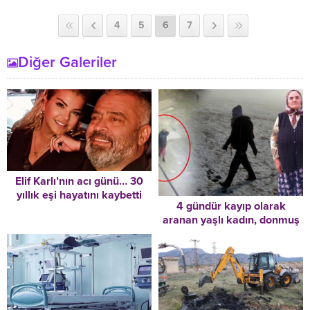
4
5
6
7
Diğer Galeriler
Elif Karlı’nın acı günü… 30
yıllık eşi hayatını kaybetti
4 gündür kayıp olarak
aranan yaşlı kadın, donmuş
halde bulundu