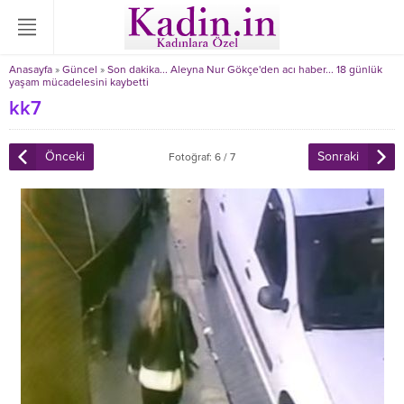
Anasayfa
»
Güncel
»
Son dakika... Aleyna Nur Gökçe'den acı haber... 18 günlük
yaşam mücadelesini kaybetti
kk7
Önceki
Sonraki
Fotoğraf: 6 / 7