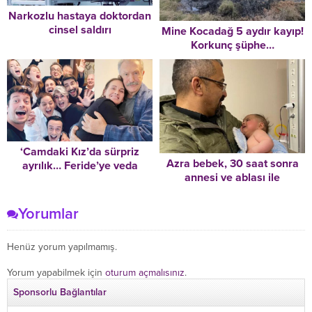
Narkozlu hastaya doktordan
cinsel saldırı
Mine Kocadağ 5 aydır kayıp!
Korkunç şüphe…
Telefonundan son sinyalin
alındığı mahallede aranıyor
‘Camdaki Kız’da sürpriz
Azra bebek, 30 saat sonra
ayrılık… Feride’ye veda
annesi ve ablası ile
ettiler
enkazdan kurtarıldı
Yorumlar
Henüz yorum yapılmamış.
Yorum yapabilmek için
oturum açmalısınız
.
Sponsorlu Bağlantılar