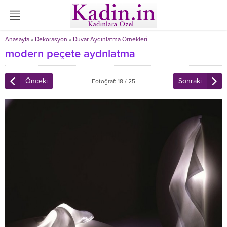
Anasayfa
»
Dekorasyon
»
Duvar Aydınlatma Örnekleri
modern peçete aydnlatma
Önceki
Sonraki
Fotoğraf: 18 / 25