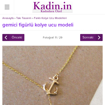
Anasayfa
»
Takı Tasarım
»
Farklı Kolye Ucu Modelleri
gemici figürlü kolye ucu modeli
Önceki
Sonraki
Fotoğraf: 11 / 29