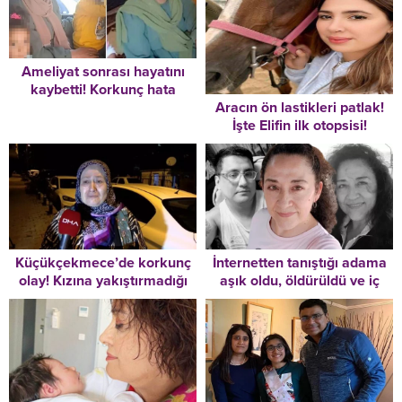
Ameliyat sonrası hayatını
kaybetti! Korkunç hata
Aracın ön lastikleri patlak!
hemşirenin telefonuyla
İşte Elifin ilk otopsisi!
ortaya çıktı
Küçükçekmece’de korkunç
İnternetten tanıştığı adama
olay! Kızına yakıştırmadığı
aşık oldu, öldürüldü ve iç
damadını öldürdü… İfadesi
organları çalındı!
ortaya çıktı