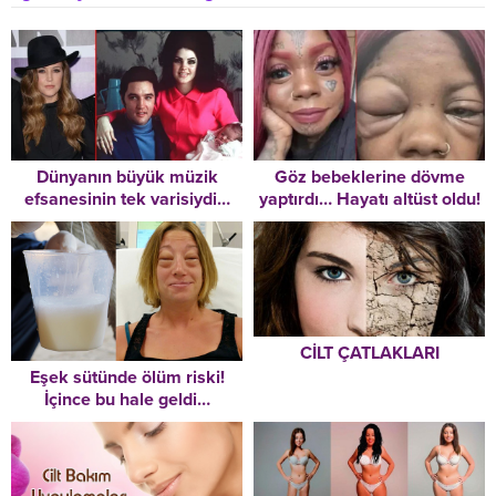
Dünyanın büyük müzik
Göz bebeklerine dövme
efsanesinin tek varisiydi…
yaptırdı… Hayatı altüst oldu!
Trajedilerle dolu hikâyesi
Acı haberi doktordan
çok erken sonra erdi: Lisa
öğrendi
Marie Presley 54 yaşında
hayatını kaybetti!
CİLT ÇATLAKLARI
Eşek sütünde ölüm riski!
İçince bu hale geldi…