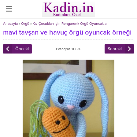
Anasayfa
»
Örgü
»
Kız Çocukları İçin Rengarenk Örgü Oyuncaklar
mavi tavşan ve havuç örgü oyuncak örneği
Önceki
Sonraki
Fotoğraf: 11 / 20