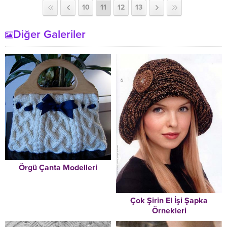
10
11
12
13
Diğer Galeriler
Örgü Çanta Modelleri
Çok Şirin El İşi Şapka
Örnekleri