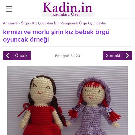
Anasayfa
»
Örgü
»
Kız Çocukları İçin Rengarenk Örgü Oyuncaklar
kırmızı ve morlu şirin kız bebek örgü
oyuncak örneği
Önceki
Sonraki
Fotoğraf: 8 / 20