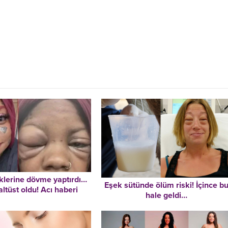
lerine dövme yaptırdı…
Eşek sütünde ölüm riski! İçince b
altüst oldu! Acı haberi
hale geldi…
ktordan öğrendi