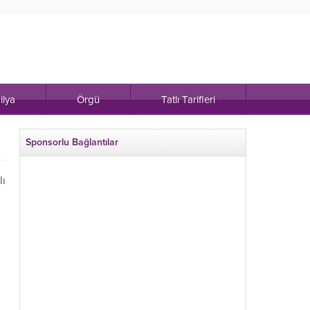
ilya
Örgü
Tatlı Tarifleri
Sponsorlu Bağlantılar
lı