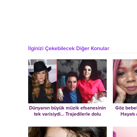
İlginizi Çekebilecek Diğer Konular
Dünyanın büyük müzik efsanesinin
Göz bebek
tek varisiydi… Trajedilerle dolu
Hayatı 
hikâyesi çok erken sonra erdi: Lisa
do
Marie Presley 54 yaşında hayatını
kaybetti!