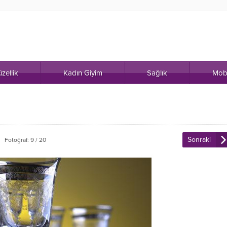
zellik
Kadın Giyim
Sağlık
Mob
Sonraki
Fotoğraf: 9 / 20