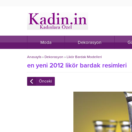
Moda
Dekorasyon
Gü
Anasayfa
»
Dekorasyon
»
Likör Bardak Modelleri
en yeni 2012 likör bardak resimleri
Önceki