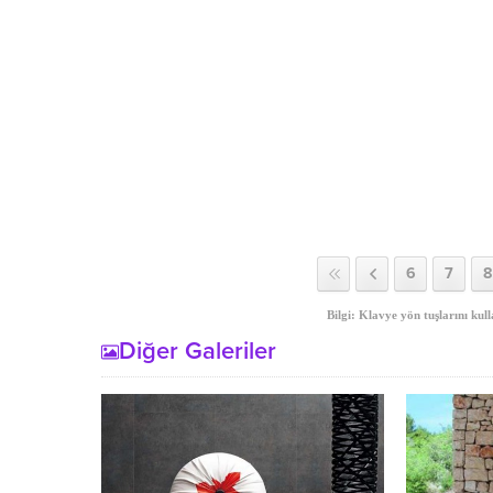
6
7
8
Bilgi: Klavye yön tuşlarını kull
Diğer Galeriler