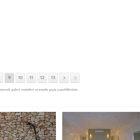
9
10
11
12
13
anarak galeri resimleri arasında geçiş yapabilirsiniz.