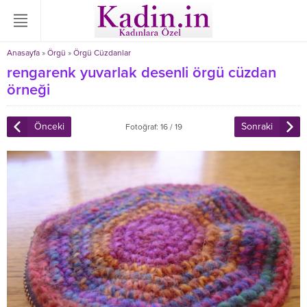
Anasayfa
»
Örgü
»
Örgü Cüzdanlar
rengarenk yuvarlak desenli örgü cüzdan
örneği
Önceki
Sonraki
Fotoğraf: 16 / 19