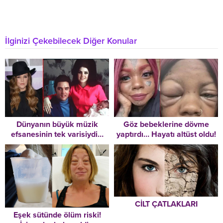
İlginizi Çekebilecek Diğer Konular
Dünyanın büyük müzik
Göz bebeklerine dövme
efsanesinin tek varisiydi…
yaptırdı… Hayatı altüst oldu!
Trajedilerle dolu hikâyesi
Acı haberi doktordan
çok erken sonra erdi: Lisa
öğrendi
Marie Presley 54 yaşında
hayatını kaybetti!
CİLT ÇATLAKLARI
Eşek sütünde ölüm riski!