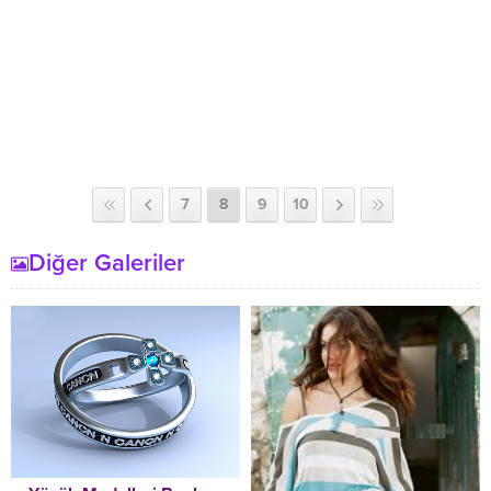
7
8
9
10
Diğer Galeriler