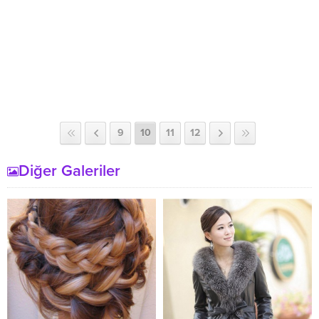
9
10
11
12
Diğer Galeriler