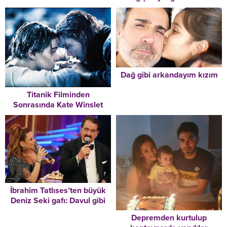
Güzelliği hayran bıraktı
Dağ gibi arkandayım kızım
Titanik Filminden
Sonrasında Kate Winslet
İbrahim Tatlıses’ten büyük
Deniz Seki gafı: Davul gibi
olmuşsun
Depremden kurtulup