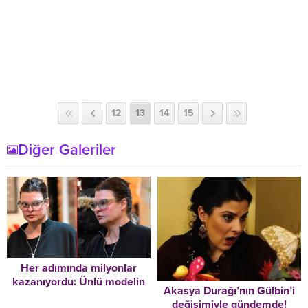
12
13
14
15
Diğer Galeriler
Her adımında milyonlar
kazanıyordu: Ünlü modelin
Akasya Durağı’nın Gülbin’i
son hali
değişimiyle gündemde!