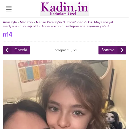
Anasayfa
»
Magazin
»
Nefise Karatay’ın “Biblom” dediği kızı Maya sosyal
medyada ilgi odağı oldu! Anne – kızın güzelliğine adeta yorum yağdı!
n14
Önceki
Sonraki
Fotoğraf: 13 / 21